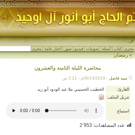
مجا_
محرم
كتاب
أسئلة
صوتيات
فيديو
صور
أخبار عامة
محرم
»
رمضان
محاضرة الليلة الثامنة والعشرون
سيد فاضل
- 06/13/2019م - 2:21 ص
القارئ:
الخطيب الحسيني ملا عبد الودود أبو زيد
تنزيل الملف:
استماع:
عدد المشاهدات:
2٬953