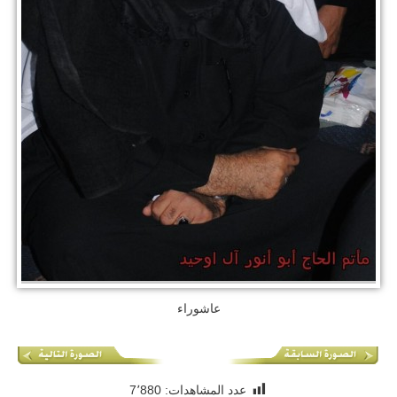
عاشوراء
عدد المشاهدات:
7٬880