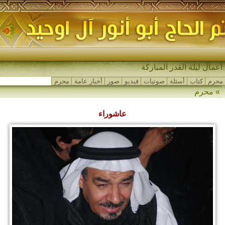
مجا_
محرم
كتاب
أسئلة
صوتيات
فيديو
صور
أخبار عامة
محرم
»
محرم
عاشوراء