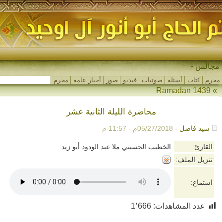
مجالس شهر_
محرم
كتاب
أسئلة
صوتيات
فيديو
صور
أخبار عامة
محرم
Ramadan 1439
»
محاضرة الليلة الثانية عشر
سيد فاضل
- 05/27/2018م - 11:57 م
القارئ:
الخطيب الحسيني ملا عبد الودود أبو زيد
تنزيل الملف:
استماع:
عدد المشاهدات:
1٬666