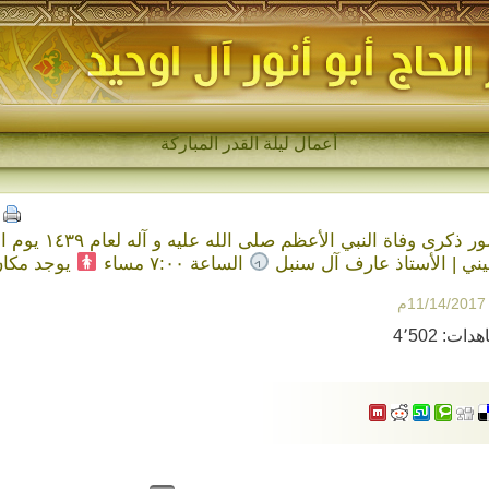
مج-
ندعوكم لحضور ذك
ني | الأستاذ عارف آل سنبل
الساعة ٧:٠٠ مساء
يوجد مكان
11م
هدات:
4٬502