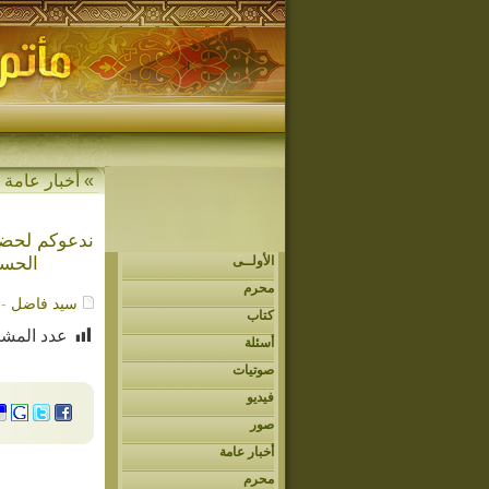
» أخبار عامة
الحسي
الأولــى
محرم
سيد فاضل
- /14/2017
كتاب
عدد المشا
أسئلة
صوتيات
فيديو
صور
أخبار عامة
محرم