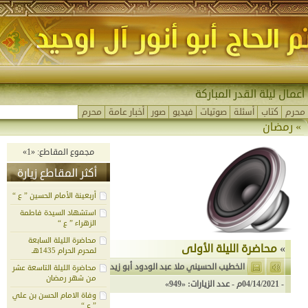
أعمال ليلة القدر المباركة
محرم
كتاب
أسئلة
صوتيات
فيديو
صور
أخبار عامة
محرم
»
رمضان
مجموع المقاطع: «1»
أكثر المقاطع زيارة
أربعينة الأمام الحسين ” ع “
استشهاد السيدة فاطمة
الزهراء ” ع “
محاضرة الليلة السابعة
»
محاضرة الليلة الأولى
لمحرم الحرام 1435هـ
الخطيب الحسيني ملا عبد الودود أبو زيد
محاضرة الليلة التاسعة عشر
من شهر رمضان
-
04/14/2021م
- عدد الزيارات: «949»
وفاة الامام الحسن بن علي
” ع “