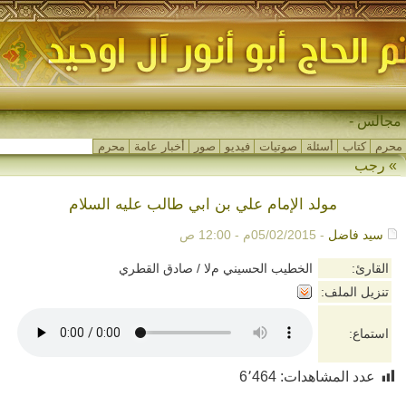
مجالس شه-
محرم
كتاب
أسئلة
صوتيات
فيديو
صور
أخبار عامة
محرم
»
رجب
مولد الإمام علي بن ابي طالب عليه السلام
سيد فاضل
- 05/02/2015م - 12:00 ص
القارئ:
الخطيب الحسيني مﻻ / صادق القطري
تنزيل الملف:
استماع:
عدد المشاهدات:
6٬464