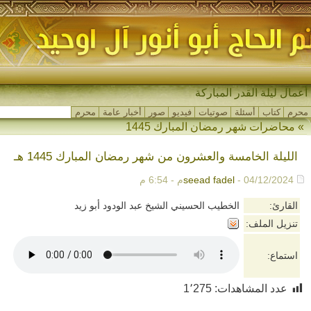
أعمال ليلة القدر المباركة
محرم
كتاب
أسئلة
صوتيات
فيديو
صور
أخبار عامة
محرم
»
محاضرات شهر رمضان المبارك 1445
الليلة الخامسة والعشرون من شهر رمضان المبارك 1445 هـ
- 04/12/2024م - 6:54 م
seead fadel
القارئ:
الخطيب الحسيني الشيخ عبد الودود أبو زيد
تنزيل الملف:
استماع:
عدد المشاهدات:
1٬275