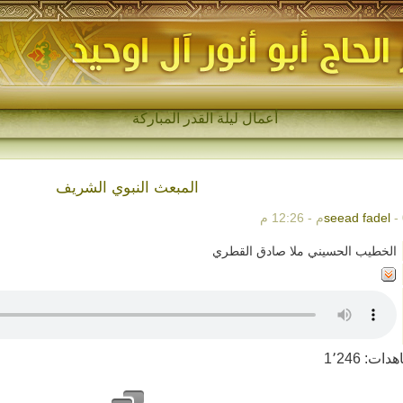
مج-
المبعث النبوي الشريف
1 م
seead fadel
الخطيب الحسيني ملا صادق القطري
هدات:
1٬246