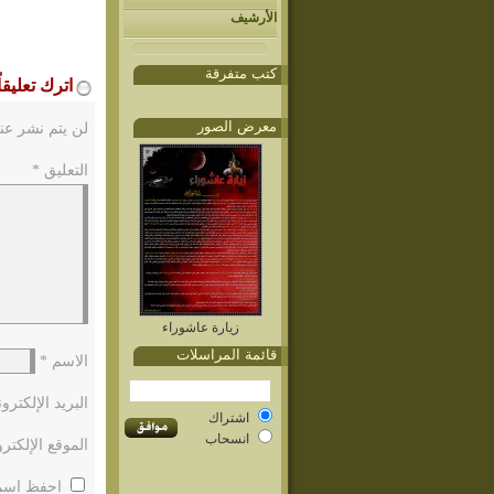
الأرشيف
كتب متفرقة
اترك تعليقاً
معرض الصور
لن يتم نشر عنو
التعليق
*
زيارة عاشوراء
قائمة المراسلات
الاسم
*
البريد الإلكتر
اشتراك
انسحاب
الموقع الإلكتر
احفظ اسمي،