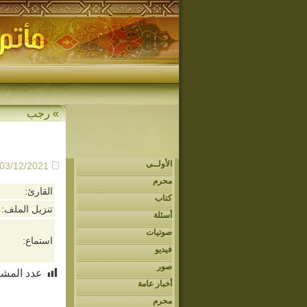
»
رجب
الأولــى
- 03/12/2021م - 2:26
محرم
القارئ:
كتاب
تنزيل الملف:
أسئلة
صوتيات
استماع:
فيديو
صور
عدد المشا
أخبار عامة
محرم