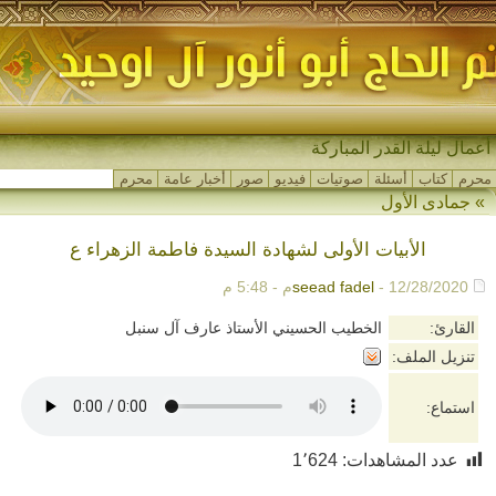
م_
محرم
كتاب
أسئلة
صوتيات
فيديو
صور
أخبار عامة
محرم
»
جمادى الأول
الأبيات الأولى لشهادة السيدة فاطمة الزهراء ع
- 12/28/2020م - 5:48 م
seead fadel
القارئ:
الخطيب الحسيني الأستاذ عارف آل سنبل
تنزيل الملف:
استماع:
عدد المشاهدات:
1٬624