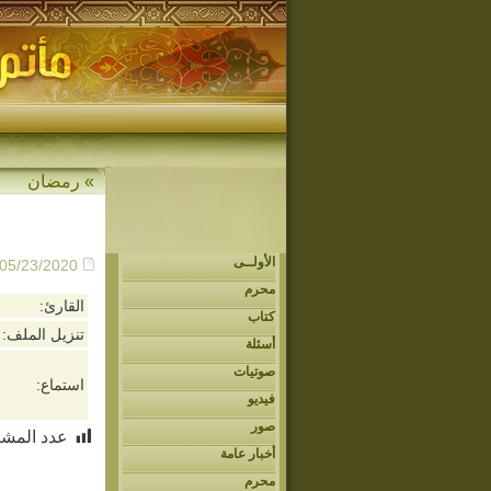
»
رمضان
الأولــى
- 05/23/2020م - :45
محرم
القارئ:
كتاب
تنزيل الملف:
أسئلة
صوتيات
استماع:
فيديو
صور
عدد المشا
أخبار عامة
محرم