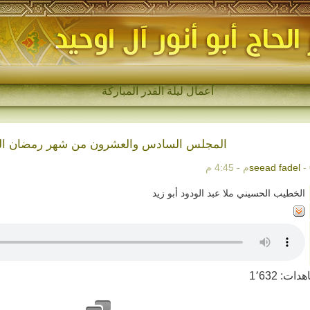
مجال-
المجلس السادس والعشرون من شهر رمضان ال
4 م
seead fadel
الخطيب الحسيني ملا عبد الودود أبو زيد
هدات:
1٬632