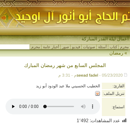
أعمال ليلة القدر المباركة
محرم
كتاب
أسئلة
صوتيات
فيديو
صور
أخبار عامة
محرم
»
رمضان
المجلس السابع من شهر رمضان المبارك
- 05/23/2020م - 3:31 م
seead fadel
القارئ:
الخطيب الحسيني ملا عبد الودود أبو زيد
تنزيل الملف:
استماع:
عدد المشاهدات:
1٬492