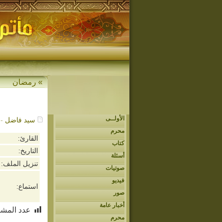
»
رمضان
الأولــى
سيد فاضل
- 04/30/2020م - 3
محرم
القارئ:
كتاب
التاريخ:
أسئلة
تنزيل الملف:
صوتيات
فيديو
استماع:
صور
أخبار عامة
عدد المشا
محرم