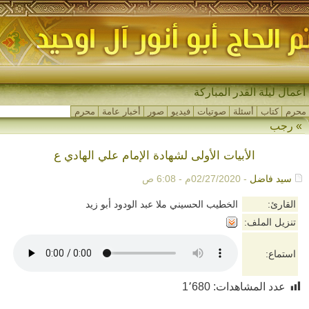
أعمال ليلة القدر المباركة
محرم
كتاب
أسئلة
صوتيات
فيديو
صور
أخبار عامة
محرم
»
رجب
الأبيات الأولى لشهادة الإمام علي الهادي ع
سيد فاضل
- 02/27/2020م - 6:08 ص
القارئ:
الخطيب الحسيني ملا عبد الودود أبو زيد
تنزيل الملف:
استماع:
عدد المشاهدات:
1٬680