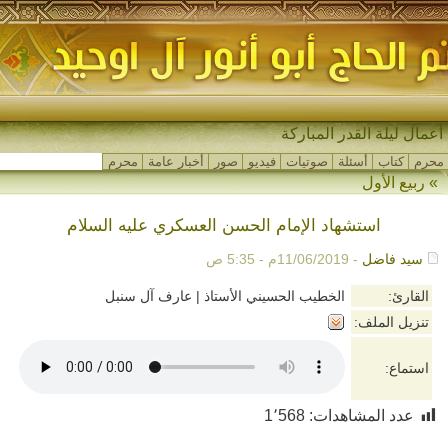
أعمال ليلة القدر المباركة
محرم
كتاب
أسئلة
صوتيات
فيديو
صور
أخبار عامة
محرم
»
ربيع الأول
استشهاد الإمام الحسن العسكري عليه السلام
سيد فاضل
- 11/06/2019م - 5:35 ص
القارئ:
الخطيب الحسيني الأستاذ | عارف آل سنبل
تنزيل الملف:
استماع:
عدد المشاهدات:
1٬568