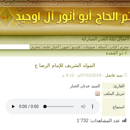
أعمال ليلة القدر المباركة
محرم
كتاب
أسئلة
صوتيات
فيديو
صور
أخبار عامة
محرم
»
ذو القعدة
المولد الشريف للإمام الرضا ع
سيد فاضل
- 07/15/2019م - 9:12 م
القارئ:
السيد عدنان الخباز
تنزيل الملف:
استماع:
عدد المشاهدات:
1٬732