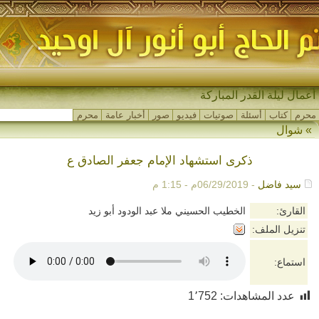
أعمال ليلة القدر المباركة
محرم
كتاب
أسئلة
صوتيات
فيديو
صور
أخبار عامة
محرم
»
شوال
ذكرى استشهاد الإمام جعفر الصادق ع
سيد فاضل
- 06/29/2019م - 1:15 م
القارئ:
الخطيب الحسيني ملا عبد الودود أبو زيد
تنزيل الملف:
استماع:
عدد المشاهدات:
1٬752