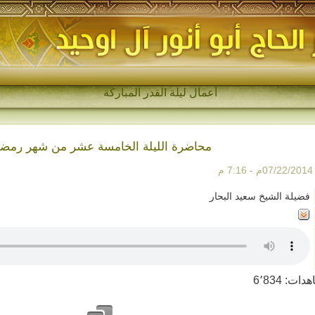
مج-
محاضرة الليلة الخامسة عشر من شهر رمض
7:1 م
فضيلة الشيخ سعيد البحار
هدات:
6٬834