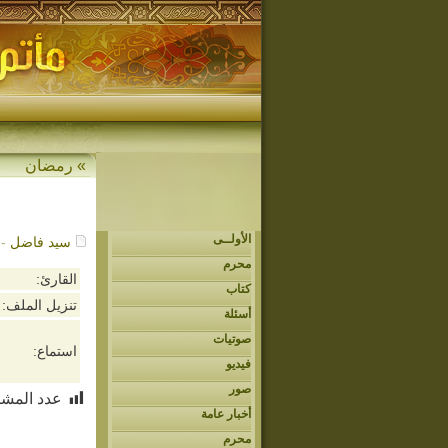
»
رمضان
الأولــى
سيد فاضل
- 07/22/2014م - 6
محرم
القارئ:
كتاب
تنزيل الملف:
أسئلة
صوتيات
استماع:
فيديو
صور
عدد المشا
أخبار عامة
محرم