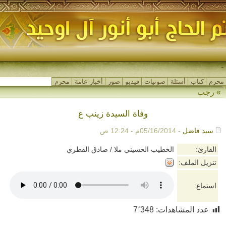
مج-
محرم
كتاب
أسئلة
صوتيات
فيديو
صور
أخبار عامة
محرم
»
رجب
وفاة السيدة زينب ع
سيد فاضل
- 05/16/2014م - 12:24 ص
القارئ:
الخطيب الحسيني ملا / صادق القطري
تنزيل الملف:
استماع:
عدد المشاهدات:
7٬348