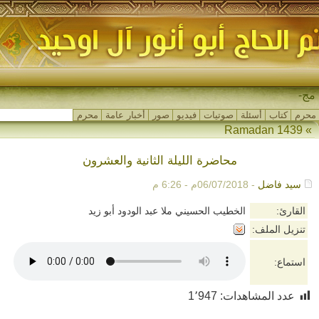
مجالس_
محرم
كتاب
أسئلة
صوتيات
فيديو
صور
أخبار عامة
محرم
Ramadan 1439
»
محاضرة الليلة الثانية والعشرون
سيد فاضل
- 06/07/2018م - 6:26 م
القارئ:
الخطيب الحسيني ملا عبد الودود أبو زيد
تنزيل الملف:
استماع:
عدد المشاهدات:
1٬947