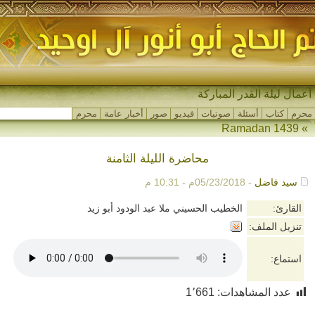
أعمال ليلة القدر المباركة
محرم
كتاب
أسئلة
صوتيات
فيديو
صور
أخبار عامة
محرم
Ramadan 1439
»
محاضرة الليلة الثامنة
سيد فاضل
- 05/23/2018م - 10:31 م
القارئ:
الخطيب الحسيني ملا عبد الودود أبو زيد
تنزيل الملف:
استماع:
عدد المشاهدات:
1٬661