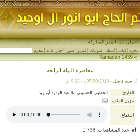
أعمال ليلة القدر المباركة
محرم
كتاب
أسئلة
صوتيات
فيديو
صور
أخبار عامة
محرم
Ramadan 1439
»
محاضرة الليلة الرابعة
سيد فاضل
- 05/20/2018م - 9:22 ص
القارئ:
الخطيب الحسيني ملا عبد الودود أبو زيد
تنزيل الملف:
استماع:
عدد المشاهدات:
1٬736