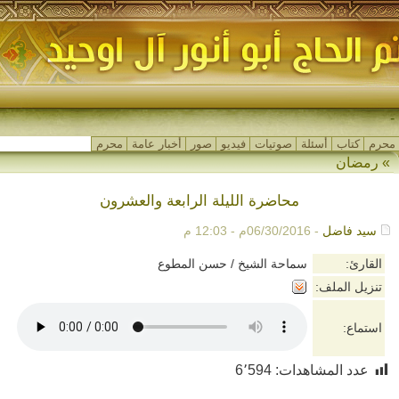
مج-
محرم
كتاب
أسئلة
صوتيات
فيديو
صور
أخبار عامة
محرم
»
رمضان
محاضرة الليلة الرابعة والعشرون
سيد فاضل
- 06/30/2016م - 12:03 م
القارئ:
سماحة الشيخ / حسن المطوع
تنزيل الملف:
استماع:
عدد المشاهدات:
6٬594