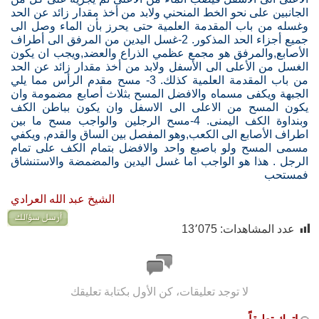
الجانبين على نحو الخط المنحني ولابد من أخذ مقدار زائد عن الحد
وغسله من باب المقدمة العلمية حتى يحرز بأن الماء وصل الى
جميع أجزاء الحد المذكور. 2-غسل اليدين من المرفق الى أطراف
الأصابع,والمرفق هو مجمع عظمي الذراع والعضد,ويجب ان يكون
الغسل من الأعلى الى الأسفل ولابد من أخذ مقدار زائد عن الحد
من باب المقدمة العلمية كذلك. 3- مسح مقدم الرأس مما يلي
الجبهة ويكفى مسماه والافضل المسح بثلاث أصابع مضمومة وان
يكون المسح من الاعلى الى الاسفل وان يكون بباطن الكف
وبنداوة الكف اليمنى. 4-مسح الرجلين والواجب مسح ما بين
اطراف الأصابع الى الكعب,وهو المفصل بين الساق والقدم, ويكفي
مسمى المسح ولو باصبع واحد والافضل بتمام الكف على تمام
الرجل . هذا هو الواجب اما غسل اليدين والمضمضة والاستنشاق
فمستحب
الشيخ عبد الله العرادي
عدد المشاهدات:
13٬075
لا توجد تعليقات، كن الأول بكتابة تعليقك