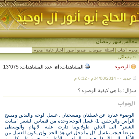
مجالس شهر رمضان
محرم
كتاب
أسئلة
صوتيات
فيديو
صور
أخبار عامة
محرم
»
مسائل
الوضوء
المشاهدات:
عدد المشاهدات:
13٬075
جديد - - 04/08/2014م - 6:32 م
سؤال: ما هي كيفية الوضوء ؟
الوضوء عبارة عن غسلتان ومسحتان , غسل الوجه واليدين ومسح
الرأس والرجلين. 1- غسل الوجه:وحده من قصاص الشعر "منابت
الشعر" الى الذقن طولا,وما دارت عليه الابهام والوسطى
عرضا,فيجب غسل كل ما دخل في هذا الحد ,وان يكون الغسل من
الأعلى الى الأسفل فيصب الماء من الأعلى ثم يجريه على كل من