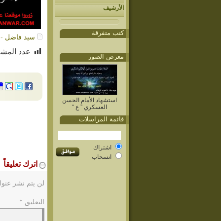
الأرشيف
كتب متفرقة
سيد فاضل
- /11/2015
عدد المشا
معرض الصور
استشهاد الأمام الحسن
العسكري ” ع “
قائمة المراسلات
اشتراك
انسحاب
اترك تعليقاً
لن يتم نشر عنوا
التعليق
*