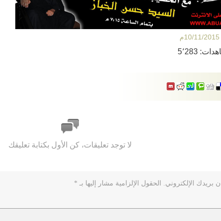
10م
هدات:
5٬283
لا توجد تعليقات، كن الأول بكتابة تعليقك
ن بريدك الإلكتروني.
الحقول الإلزامية مشار إليها بـ
*