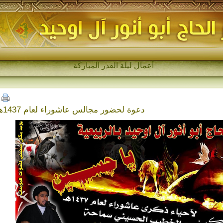
مجالس_
دعوة لحضور مجالس عاشوراء لعام 1437هـ