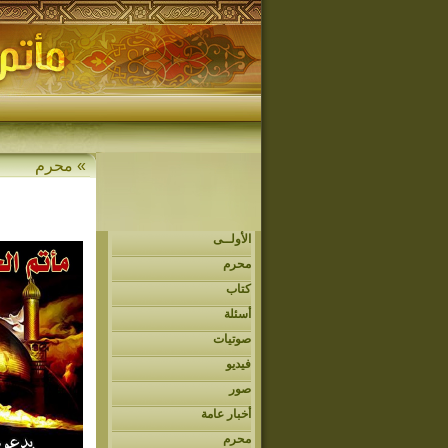
» محرم
الأولــى
محرم
كتاب
أسئلة
صوتيات
فيديو
صور
أخبار عامة
محرم