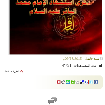
سيد فاضل
- 09/18/2015م
عدد المشاهدات:
4٬731