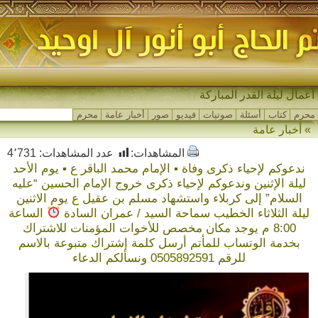
م_
محرم
كتاب
أسئلة
صوتيات
فيديو
صور
أخبار عامة
محرم
» أخبار عامة
المشاهدات:
عدد المشاهدات:
4٬731
ندعوكم لإحياء ذكرى وفاة ▪ الإمام محمد الباقر ع ▪ يوم الأحد
ليلة الإثنين وندعوكم لإحياء ذكرى خروج الإمام الحسين “عليه
السلام” إلى كربلاء واستشهاد مسلم بن عقيل ع يوم الاثنين
ليلة الثلاثاء الخطيب سماحة السيد / عمران السادة
الساعة
8:00 م يوجد مكان مخصص للأخوات المؤمنات للاشتراك
بخدمة الوتساب للمأتم أرسل كلمة إشتراك متبوعة بالاسم
للرقم 0505892591 ونسألكم الدعاء