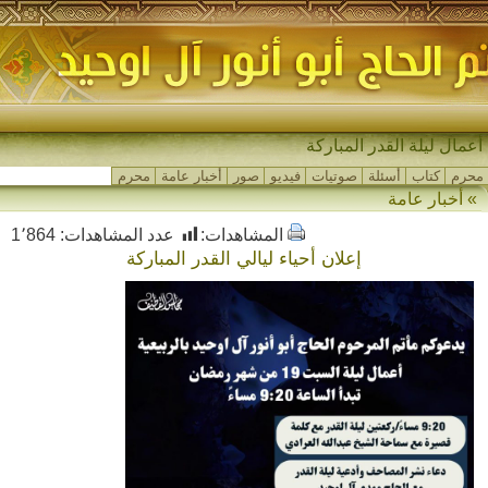
م_
محرم
كتاب
أسئلة
صوتيات
فيديو
صور
أخبار عامة
محرم
» أخبار عامة
المشاهدات:
عدد المشاهدات:
1٬864
إعلان أحياء ليالي القدر المباركة