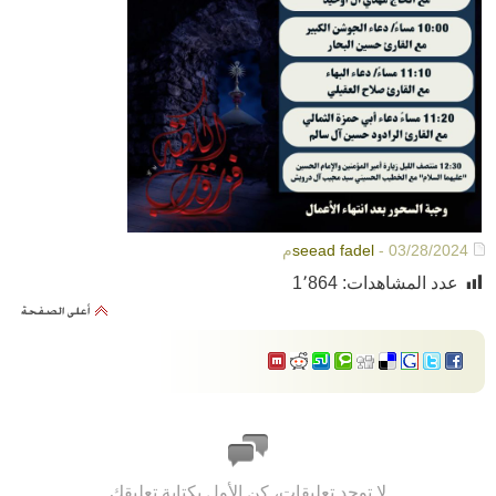
- 03/28/2024م
seead fadel
عدد المشاهدات:
1٬864
لا توجد تعليقات، كن الأول بكتابة تعليقك