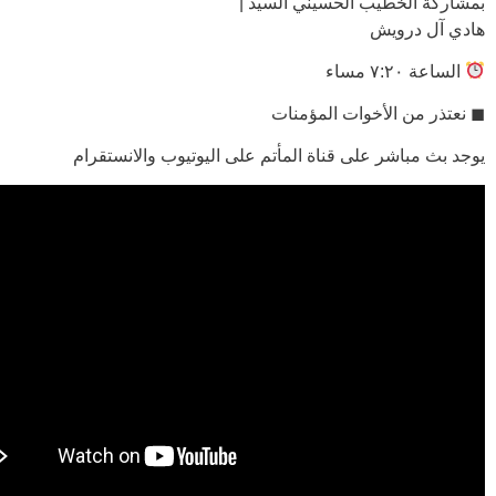
بمشاركة الخطيب الحسيني السيد |
هادي آل درويش
الساعة ٧:٢٠ مساء
◼ نعتذر من الأخوات المؤمنات
يوجد بث مباشر على قناة المأتم على اليوتيوب والانستقرام