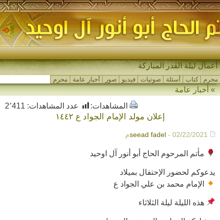
أعمال ليلة القدر المباركة
محرم
كتاب
أسئلة
صوتيات
فيديو
صور
أخبار عامة
محرم
» أخبار عامة
المشاهدات:
عدد المشاهدات:
2٬411
إعلان مولد الإمام الجواد ع ١٤٤٢
- 02/22/2021م
seead fadel
مأتم المرحوم الحاج أبو أنور آل اوحيد
يدعوكم لحضور الإحتفال بميلاد
الإمام محمد بن علي الجواد ع
هذه الليلة ليلة الثلاثاء