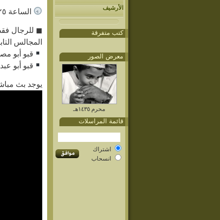
الأرشيف
الساعة ٧:٢٥ مساء
◼ للرجال فق
كتب متفرقة
المجالس التاب
قبو أبو مص
معرض الصور
قبو أبو عبد
يوجد بث مباشر
محرم ١٤٣٥هـ
قائمة المراسلات
اشتراك
انسحاب