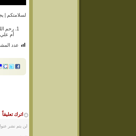
لسلامتكم | يج
رحم الل
أم علي 
عدد المشا
اترك تعليقاً
لن يتم نشر عنوا