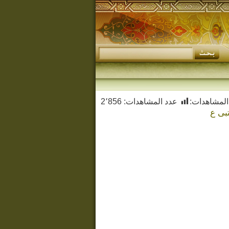
المشاهدات:
عدد المشاهدات:
2٬856
بى ع