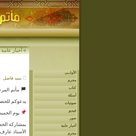
» أخبار عامة
الأولــى
سيد فاضل
- /23/2020
محرم
كتاب
مأتم المرحو
أسئلة
يدعوكم للحضو
صوتيات
فيديو
يوم الخميس
صور
بمشاركة الخط
أخبار عامة
الأستاذ عارف
محرم