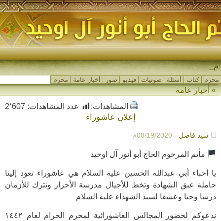
مجالس_
محرم
كتاب
أسئلة
صوتيات
فيديو
صور
أخبار عامة
محرم
» أخبار عامة
المشاهدات:
عدد المشاهدات:
2٬607
إعلان عاشوراء
سيد فاضل
- 08/19/2020م
مأتم المرحوم الحاج أبو أنور آل اوحيد
يا أحباء أبي عبدالله الحسين عليه السلام هي عاشوراء تعود إلينا
حاملة عبق الشهادة وتخط للأجيال مدرسة الأحرار وتترك للأزمان
درسا وحبا وعشقا لسيد الشهداء عليه السلام
ندعوكم لحضور المجالس العاشورائية لمحرم الحرام لعام ١٤٤٢