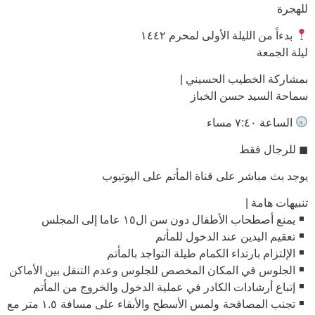
للهجرة
بدءاً من الليلة الأولى لمحرم ١٤٤٢
ليلة الجمعة
بمشاركة الخطيب الحسيني |
سماحة السيد حسن الخباز
الساعة ٧:٤٠ مساء
◼ للرجال فقط
يوجد بث مباشر على قناة المأتم على اليوتيوب
تنبيهات هامة |
يمنع أصطحاب الأطفال دون سن ال١٥ عاما إلى المجلس
تعقيم اليدين عند الدخول للمأتم
الإلتزام بارتداء الكمام طيلة التواجد بالمأتم
الجلوس في المكان المخصص للجلوس وعدم التنقل بين الأماكن
إتباع أرشادات الكادر في عملية الدخول والخروج من المأتم
تجنب المصافحة ولمس الأسطح والأبقاء على مسافة ١.٥ متر مع