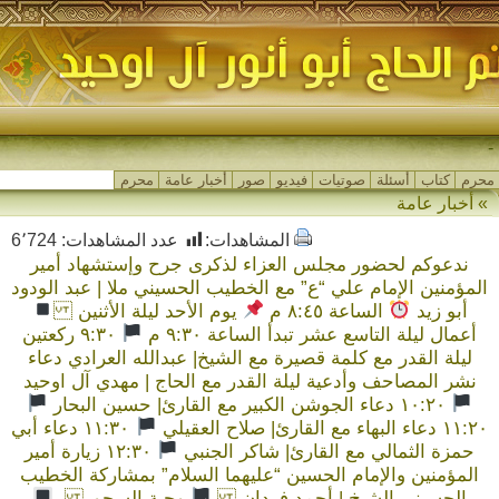
مجا_
محرم
كتاب
أسئلة
صوتيات
فيديو
صور
أخبار عامة
محرم
» أخبار عامة
المشاهدات:
عدد المشاهدات:
6٬724
ندعوكم لحضور مجلس العزاء لذكرى جرح وإستشهاد أمير
المؤمنين الإمام علي “ع” مع الخطيب الحسيني ملا | عبد الودود
أبو زيد
الساعة ٨:٤٥ م
يوم الأحد ليلة الأثنين
أعمال ليلة التاسع عشر تبدأ الساعة ٩:٣٠ م
٩:٣٠ ركعتين
ليلة القدر مع كلمة قصيرة مع الشيخ| عبدالله العرادي دعاء
نشر المصاحف وأدعية ليلة القدر مع الحاج | مهدي آل اوحيد
١٠:٢٠ دعاء الجوشن الكبير مع القارئ| حسين البحار
١١:٢٠ دعاء البهاء مع القارئ| صلاح العقيلي
١١:٣٠ دعاء أبي
حمزة الثمالي مع القارئ| شاكر الجنبي
١٢:٣٠ زيارة أمير
المؤمنين والإمام الحسين “عليهما السلام” بمشاركة الخطيب
الحسيني الشيخ | أحمد فردان
وجبة السحور