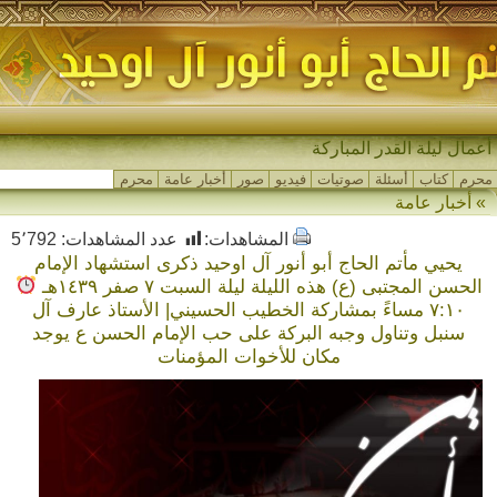
م_
محرم
كتاب
أسئلة
صوتيات
فيديو
صور
أخبار عامة
محرم
» أخبار عامة
المشاهدات:
عدد المشاهدات:
5٬792
يحيي مأتم الحاج أبو أنور آل اوحيد ذكرى استشهاد الإمام
الحسن المجتبى (ع) هذه الليلة ليلة السبت ٧ صفر ١٤٣٩هـ
٧:١٠ مساءً بمشاركة الخطيب الحسيني| الأستاذ عارف آل
سنبل وتناول وجبه البركة على حب الإمام الحسن ع يوجد
مكان للأخوات المؤمنات