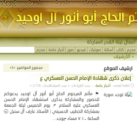
أعمال ليلة القدر المباركة
محرم
كتاب
أسئلة
صوتيات
فيديو
صور
أخبار عامة
محرم
» الأرشيف
ارشيف الموقع
مجموع المواضيع: «1»
إعلان ذكرى شهادة الإمام الحسن العسكري ع
seead fadel -
أخبار عامة
- - عدد القراءات: «
عدد المشاهدات:
2٬718
»
🏴 مأتم المرحوم الحاج أبو أنور آل اوحيد يدعوكم
للحضور والمشاركة بذكرى استشهاد الإمام الحسن
العسكري عليه السلام 📌 يوم الخميس ليلة الجمعة
بمشاركة الخطيب الحسيني | الأستاذ عارف آل سنبل 🕣
الساعة ٧:١٠ مساء ▪️يوجد...