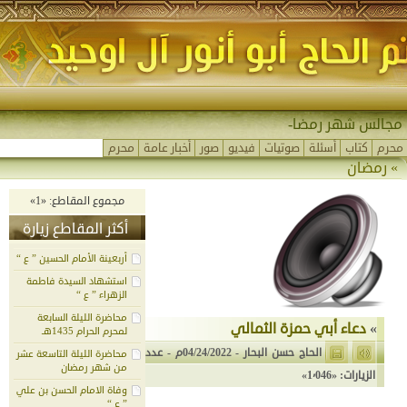
مجالس شهر رمضان
محرم
كتاب
أسئلة
صوتيات
فيديو
صور
أخبار عامة
محرم
»
رمضان
مجموع المقاطع: «1»
أكثر المقاطع زيارة
أربعينة الأمام الحسين ” ع “
استشهاد السيدة فاطمة
الزهراء ” ع “
محاضرة الليلة السابعة
»
دعاء أبي حمزة الثمالي
لمحرم الحرام 1435هـ
الحاج حسن البحار
-
04/24/2022م
- عدد
محاضرة الليلة التاسعة عشر
من شهر رمضان
الزيارات: «1٬046»
وفاة الامام الحسن بن علي
” ع “