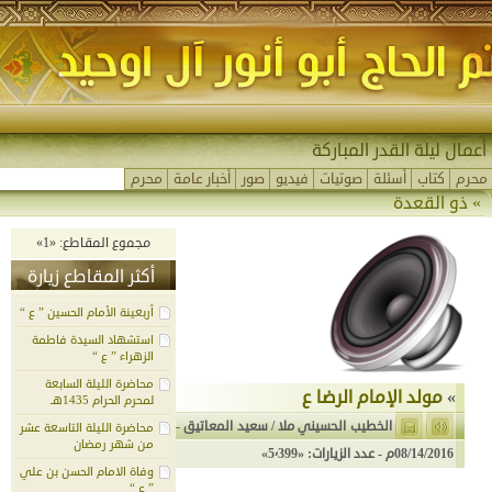
أعمال ليلة القدر المباركة
محرم
كتاب
أسئلة
صوتيات
فيديو
صور
أخبار عامة
محرم
»
ذو القعدة
مجموع المقاطع: «1»
أكثر المقاطع زيارة
أربعينة الأمام الحسين ” ع “
استشهاد السيدة فاطمة
الزهراء ” ع “
محاضرة الليلة السابعة
»
مولد الإمام الرضا ع
لمحرم الحرام 1435هـ
الخطيب الحسيني ملا / سعيد المعاتيق
-
محاضرة الليلة التاسعة عشر
من شهر رمضان
08/14/2016م
- عدد الزيارات: «5٬399»
وفاة الامام الحسن بن علي
” ع “