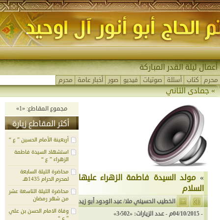
أعمال ليلة القدر المباركة
محرم
كتاب
أسئلة
صوتيات
فيديو
صور
أخبار عامة
محرم
»
جمادى الثاني
مجموع المقاطع: «1»
أكثر المقاطع زيارة
أربعينة الأمام الحسين ” ع “
استشهاد السيدة فاطمة
الزهراء ” ع “
محاضرة الليلة السابعة
»
مولد السيدة فاطمة الزهراء عليها
لمحرم الحرام 1435هـ
السلام
محاضرة الليلة التاسعة عشر
من شهر رمضان
الخطيب الحسيني ملا/ عبد الودود أبو زيد
وفاة الامام الحسن بن علي
-
04/10/2015م
- عدد الزيارات: «3٬502»
” ع “