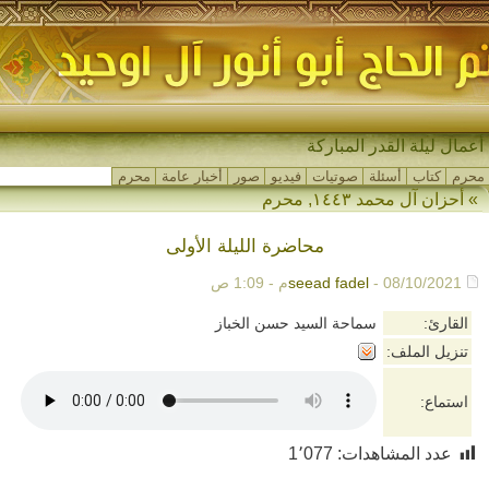
أعمال ليلة القدر المباركة
محرم
كتاب
أسئلة
صوتيات
فيديو
صور
أخبار عامة
محرم
»
أحزان آل محمد ١٤٤٣
,
محرم
محاضرة الليلة الأولى
- 08/10/2021م - 1:09 ص
seead fadel
القارئ:
سماحة السيد حسن الخباز
تنزيل الملف:
استماع:
عدد المشاهدات:
1٬077