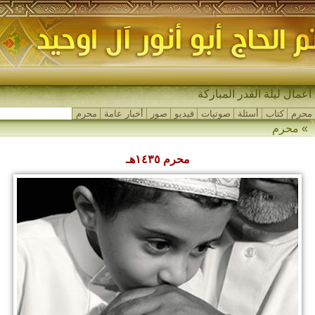
-
محرم
كتاب
أسئلة
صوتيات
فيديو
صور
أخبار عامة
محرم
»
محرم
محرم ١٤٣٥هـ